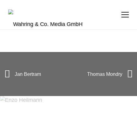
+49 (0) 40 28 40 94 26
f.linssen@wahring.de
Jan Bertram
Thomas Mondry