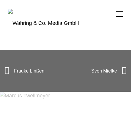
+49 (0) 40 28 40 94 23
t.mondry@wahring.de
Frauke Linßen
Sven Mielke