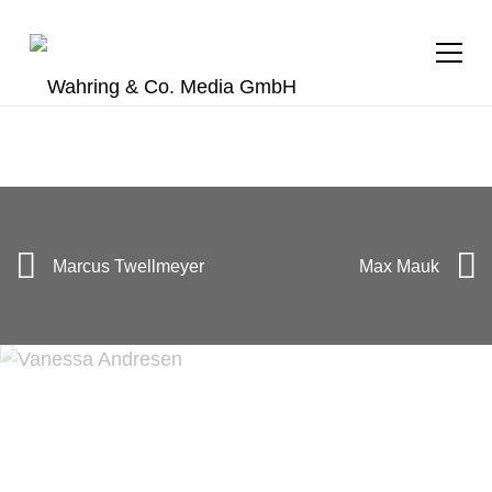
+49 (0) 40 28 40 94 24
g.mueller@wahring.de
Marcus Twellmeyer
Max Mauk