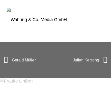
+49 (0) 40 28 40 94 29
m.mauk@wahring.de
Gerald Müller
Julian Kersting