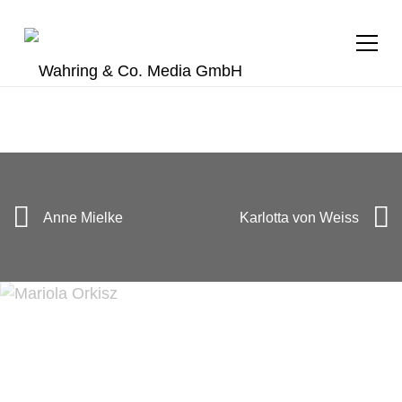
+49 (0) 40 28 40 94 28
c.hess@wahring.de
Anne Mielke
Karlotta von Weiss